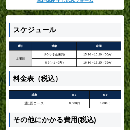
無料体験 申し込みフォーム
スケジュール
曜日
対象
時間
U-6(小学生未満)
15:30～16:20（50分）
水曜日
U-9(小1～3年)
16:30～17:25（55分）
料金表（税込）
対象
U-6
U-9
週1回コース
8,000円
8,000円
その他にかかる費用(税込)