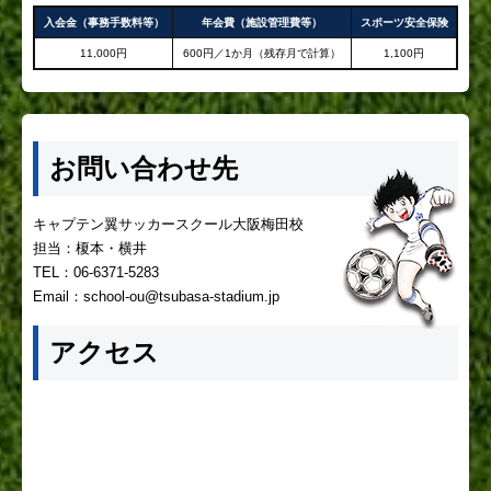
入会金（事務手数料等）
年会費（施設管理費等）
スポーツ安全保険
11,000円
600円／1か月（残存月で計算）
1,100円
お問い合わせ先
キャプテン翼サッカースクール大阪梅田校
担当：榎本・横井
TEL：06-6371-5283
Email：school-ou@tsubasa-stadium.jp
アクセス